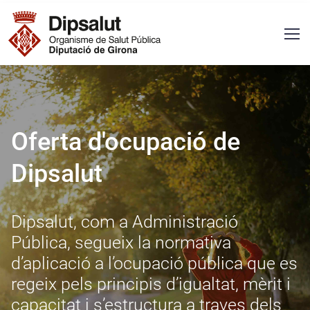
Vés al contingut
Navegació principal
Oferta d'ocupació de
Dipsalut
Dipsalut, com a Administració
Pública, segueix la normativa
d’aplicació a l’ocupació pública que es
regeix pels principis d’igualtat, mèrit i
capacitat i s’estructura a traves dels