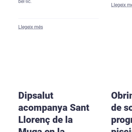
bèl·lic.
Llegeix m
sobre Dipsalut obre una nova línia de subve
Llegeix més
Dipsalut
Obri
acompanya Sant
de so
Llorenç de la
prog
Muga en la
pisci