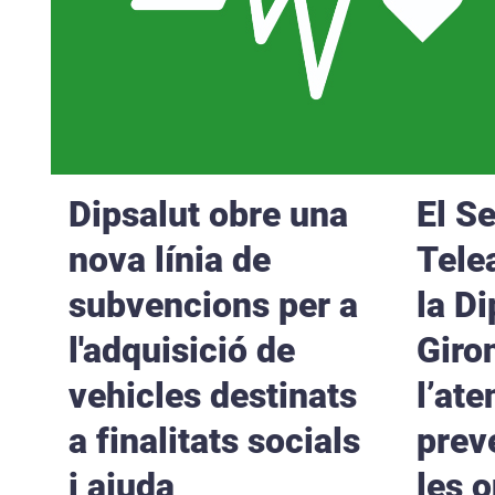
Dipsalut obre una
El S
nova línia de
Tele
subvencions per a
la D
l'adquisició de
Giro
vehicles destinats
l’ate
a finalitats socials
prev
i ajuda
les 