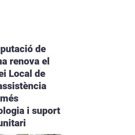
iputació de
na renova el
ei Local de
assistència
 més
ologia i suport
nitari