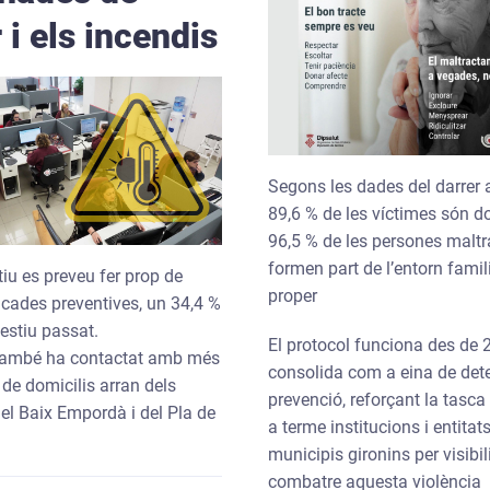
 i els incendis
Segons les dades del darrer a
89,6 % de les víctimes són do
96,5 % de les persones malt
formen part de l’entorn fami
iu es preveu fer prop de
proper
ucades preventives, un 34,4 %
estiu passat.
El protocol funciona des de 
 també ha contactat amb més
consolida com a eina de dete
 de domicilis arran dels
prevenció, reforçant la tasc
el Baix Empordà i del Pla de
a terme institucions i entitat
municipis gironins per visibili
combatre aquesta violència