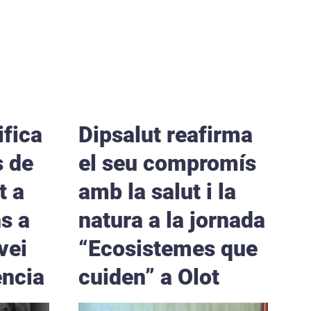
ifica
Dipsalut reafirma
s de
el seu compromís
t a
amb la salut i la
s a
natura a la jornada
vei
“Ecosistemes que
ència
cuiden” a Olot