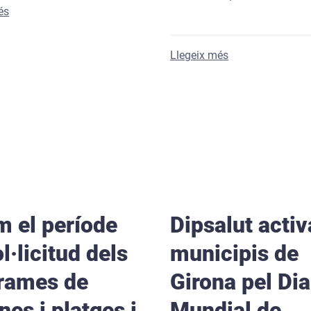
sobre El Servei Local de Teleassistència de la Diputació de Gir
és
sobre Dipsalut i
Llegeix més
ncions per a l'adquisició de vehicles destinats a finalitats soci
m el període
Dipsalut activ
l·licitud dels
municipis de
rames de
Girona pel Dia
nes i platges i
Mundial de