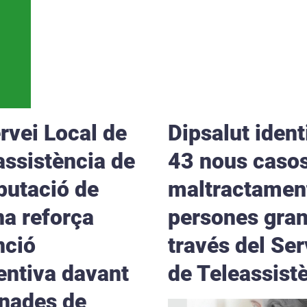
ervei Local de
Dipsalut ident
assistència de
43 nous caso
iputació de
maltractamen
na reforça
persones gran
nció
través del Ser
entiva davant
de Teleassist
onades de