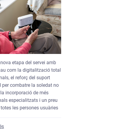
a nova etapa del servei amb
lau com la digitalització total
nals, el reforç del suport
 per combatre la soledat no
 la incorporació de més
als especialitzats i un preu
 totes les persones usuàries
sobre La Diputació de Girona renova el Servei Local de Telea
és
 gràcies al DEA mòbil del programa Girona, territori cardioprote