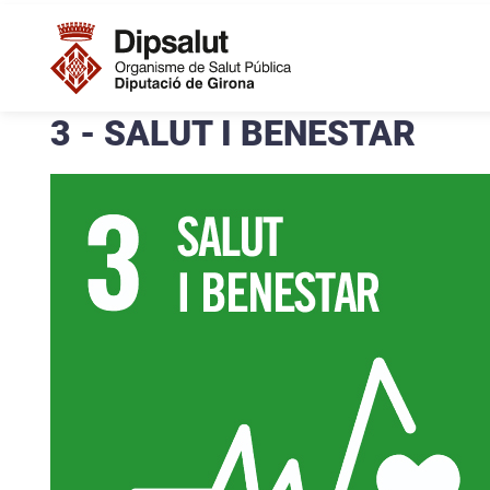
la perspectiva de Dipsalut en la seva
Vés al contingut
concepció de la salut i l'acció social
Navegació principal
3 - SALUT I BENESTAR