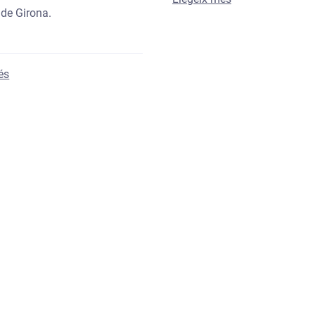
 de Girona.
sobre Obrim el període de sol·licitud dels programes de piscine
és
la Muga en la resolució de la incidència a l’aigua de consum 