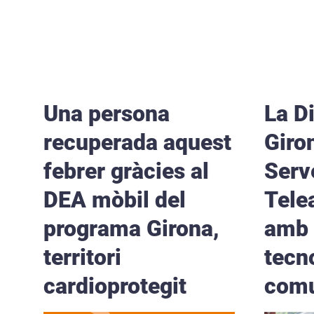
Una persona
La D
recuperada aquest
Giro
febrer gràcies al
Serv
DEA mòbil del
Tele
programa Girona,
amb
territori
tecn
cardioprotegit
comu