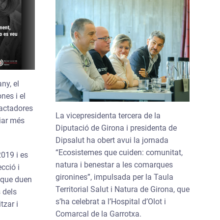
ny, el
nes i el
ractadores
La vicepresidenta tercera de la
liar més
Diputació de Girona i presidenta de
Dipsalut ha obert avui la jornada
“Ecosistemes que cuiden: comunitat,
2019 i es
natura i benestar a les comarques
cció i
gironines”, impulsada per la Taula
a que duen
Territorial Salut i Natura de Girona, que
s dels
s’ha celebrat a l’Hospital d’Olot i
tzar i
Comarcal de la Garrotxa.