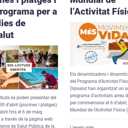
programa per a
l’Activitat Fís
lies de
alut
Els dinamitzadors i dinamit
del Programa d'Activitat Físi
Dipsalut han organitzat un a
programa d’activitats arreu de
cituds es poden presentar del
per commemorar el 6 d’abril,
 30 d’abril (piscines i platges)
Mundial de l’Activitat Física
’abril fins el 6 de maig
) a través de la pàgina web
nisme de Salut Pública de la
sobre Dipsalut ac
Llegeix més