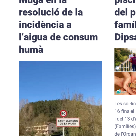
resolució de la
del 
incidència a
famí
l’aigua de consum
Dips
humà
Les sol·li
16 fins el
i del 13 d
(Famílies
de l’Orga