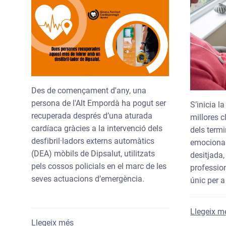
Des de començament d'any, una
persona de l'Alt Empordà ha pogut ser
S’inicia l
recuperada després d’una aturada
millores c
cardíaca gràcies a la intervenció dels
dels termi
desfibril·ladors externs automàtics
emocional
(DEA) mòbils de Dipsalut, utilitzats
desitjada,
pels cossos policials en el marc de les
profession
seves actuacions d’emergència.
únic per a
Llegeix m
sobre Una persona recuperada aquest febrer
Llegeix més