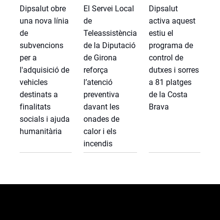
Dipsalut obre
El Servei Local
Dipsalut
una nova línia
de
activa aquest
de
Teleassistència
estiu el
subvencions
de la Diputació
programa de
per a
de Girona
control de
l'adquisició de
reforça
dutxes i sorres
vehicles
l’atenció
a 81 platges
destinats a
preventiva
de la Costa
finalitats
davant les
Brava
socials i ajuda
onades de
humanitària
calor i els
incendis