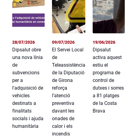
28/07/2026
09/07/2026
19/06/2026
Dipsalut obre
El Servei Local
Dipsalut
una nova línia
de
activa aquest
de
Teleassistència
estiu el
subvencions
de la Diputació
programa de
per a
de Girona
control de
l'adquisició de
reforça
dutxes i sorres
vehicles
l’atenció
a 81 platges
destinats a
preventiva
de la Costa
finalitats
davant les
Brava
socials i ajuda
onades de
humanitària
calor i els
incendis