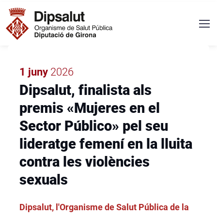
Vés al contingut
Navegació principal
1 juny
2026
Dipsalut, finalista als
premis «Mujeres en el
Sector Público» pel seu
lideratge femení en la lluita
contra les violències
sexuals
Dipsalut, l'Organisme de Salut Pública de la
ENTRADILLA