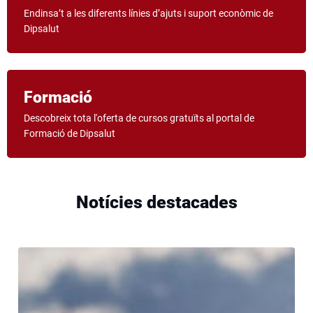
Endinsa’t a les diferents línies d’ajuts i suport econòmic de
Dipsalut
Formació
Arrenca el
Descobreix tota l'oferta de cursos gratuïts al portal de
Girostudi!
Formació de Dipsalut
Un projecte únic d’innovació en salut, liderat
per la Diputació de Girona i Dipsalut, en el
qual participaran unes quatre mil persones
Notícies destacades
de 18 municipis de la demarcació de Girona.
Visita la web girostudi.cat