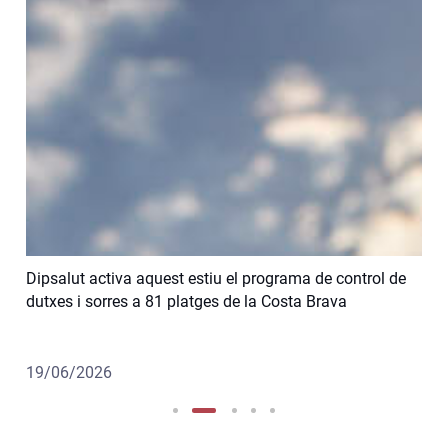
Dipsalut activa aquest estiu el programa de control de
Dip
s de
dutxes i sorres a 81 platges de la Costa Brava
per
19/06/2026
12