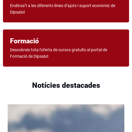
Endinsa’t a les diferents línies d’ajuts i suport econòmic de
Dipsalut
Formació
Arrenca el
Descobreix tota l'oferta de cursos gratuïts al portal de
Girostudi!
Formació de Dipsalut
Un projecte únic d’innovació en salut, liderat
per la Diputació de Girona i Dipsalut, en el
qual participaran unes quatre mil persones
Notícies destacades
de 18 municipis de la demarcació de Girona.
Visita la web girostudi.cat